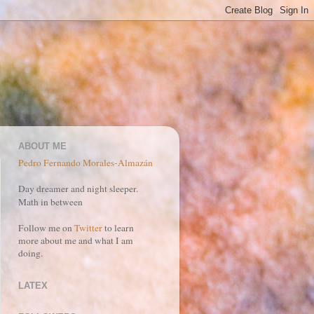
ABOUT ME
Pedro Fernando Morales-Almazán
Day dreamer and night sleeper.
Math in between
Follow me on
Twitter
to learn
more about me and what I am
doing.
LATEX