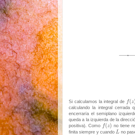
(
Si calculamos la integral de
f
z
calculando la integral cerrada 
encerraría el semiplano izquier
queda a la izquierda de la direcci
(
)
positiva). Como
f
z
no tiene re
finita siempre y cuando
L
no pase