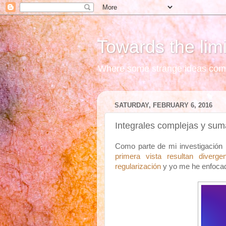
Towards the lim
Where some strange ideas come t
SATURDAY, FEBRUARY 6, 2016
Integrales complejas y sum
Como parte de mi investigación 
primera vista resultan diverge
regularización
y yo me he enfocad