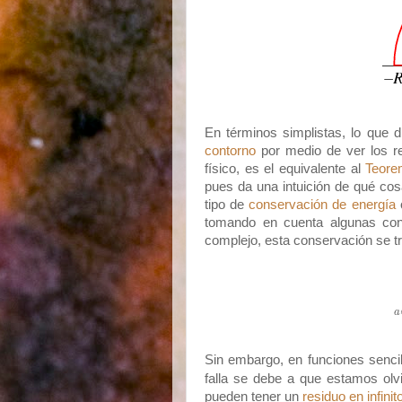
En términos simplistas, lo que 
contorno
por medio de ver los r
físico, es el equivalente al
Teore
pues da una intuición de qué cos
tipo de
conservación de energía
tomando en cuenta algunas cons
complejo, esta conservación se t
a
Sin embargo, en funciones senc
falla se debe a que estamos ol
pueden tener un
residuo en infinit