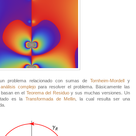
o un problema relacionado con sumas de
Tornheim-Mordell
y
e
análisis complejo
para resolver el problema. Básicamente las
 basan en el
Teorema del Residuo
y sus muchas versiones. Un
ultado es la
Transformada de Mellin
, la cual resulta ser una
da.