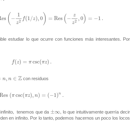
1
(
)
z
(
)
Res
−
(
1
/
)
,
0
=
Res
−
,
0
=
−
1
.
f
z
2
2
z
z
ble estudiar lo que ocurre con funciones más interesantes. Por
n
(
)
=
csc
(
)
.
f
z
π
π
z
Z
=
,
∈
n
n
con residuos
n
Res
(
csc
(
)
,
)
=
(
−
1
)
.
π
π
z
n
±
∞
n infinito, tenemos que da
, lo que intuitivamente querría decir
en en infinito. Por lo tanto, podemos hacernos un poco los locos