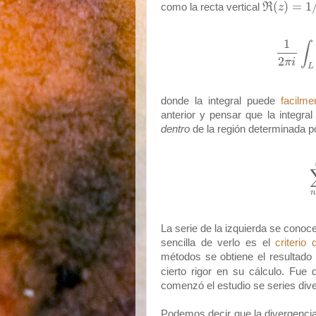
(
)
=
1
como la recta vertical
R
z
1
∫
2
π
i
L
donde la integral puede
facilme
anterior y pensar que la integr
dentro
de la región determinada 
La serie de la izquierda se cono
sencilla de verlo es el
criterio 
métodos se obtiene el resultad
cierto rigor en su cálculo. Fue
comenzó el estudio se series div
Podemos decir que la divergencia