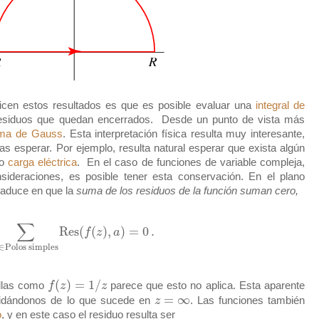
dicen estos resultados es que es posible evaluar una
integral de
esiduos que quedan encerrados. Desde un punto de vista más
ma de Gauss
. Esta interpretación física resulta muy interesante,
as esperar. Por ejemplo, resulta natural esperar que exista algún
o
carga eléctrica
. En el caso de funciones de variable compleja,
ideraciones, es posible tener esta conservación. En el plano
raduce en que la
suma de los residuos de la función suman cero,
∑
Res
(
(
)
,
)
=
0
.
f
z
a
∈
Polos simples
(
)
=
1
/
illas como
f
z
z
parece que esto no aplica. Esta aparente
=
∞
vidándonos de lo que sucede en
z
. Las funciones también
o
, y en este caso el residuo resulta ser