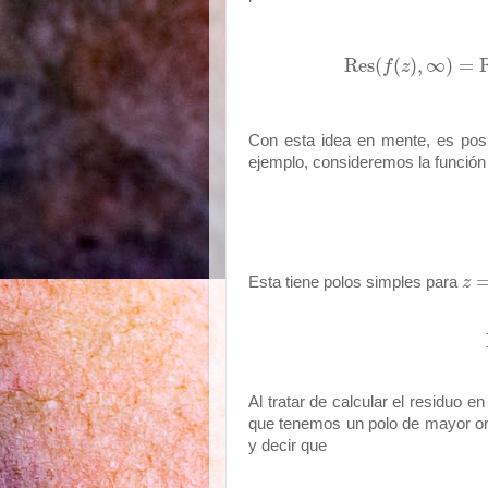
Res
(
(
)
,
∞
)
=
f
z
Con esta idea en mente, es posi
ejemplo, consideremos la funció
Esta tiene polos simples para
z
Al tratar de calcular el residuo e
que tenemos un polo de mayor ord
y decir que