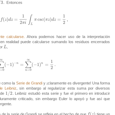
/
3
. Entonces
1
1
∫
(
)
=
csc
(
)
=
,
f
z
d
z
π
π
z
d
z
2
2
π
i
L
nte calcularse.
Ahora podemos hacer uso de la interpretación
al en realidad puede calcularse sumando los residuos encerrados
por
L
,
∞
∞
1
∑
∑
−
n
n
(
−
1
)
=
(
−
1
)
=
.
2
=
0
=
0
n
n
ce como la
Serie de Grandi
y ¡claramente es divergente! Una forma
de Leibniz
, sin embargo al regularizar esta suma por diversos
1
/
2
o de
. Leibniz estudió esta serie y fue el primero en introducir
 duramente criticado, sin embargo Euler lo apoyó y fue así que
ergente.
(
)
 de la serie de Grandi se refleja en el hecho de que
f
z
tiene un