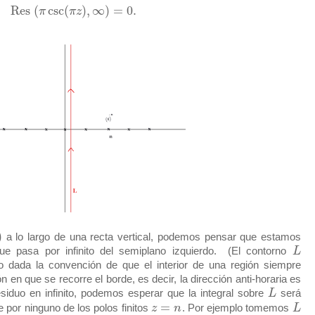
Res
(
csc
(
)
,
∞
)
=
0.
π
π
z
)
a lo largo de una recta vertical, podemos pensar que estamos
que pasa por infinito del semiplano izquierdo. (El contorno
L
do dada la convención de que el interior de una región siempre
ón en que se recorre el borde, es decir, la dirección anti-horaria es
siduo en infinito, podemos esperar que la integral sobre
L
será
=
 por ninguno de los polos finitos
z
n
. Por ejemplo tomemos
L